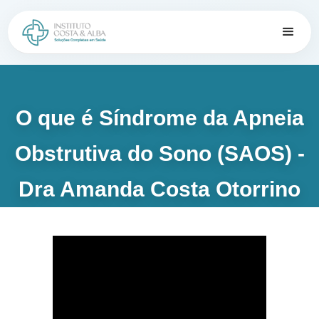
O que é Síndrome da Apneia
Obstrutiva do Sono (SAOS) -
Dra Amanda Costa Otorrino